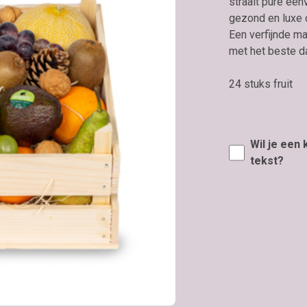
straalt pure eenv
gezond en luxe 
Een verfijnde m
met het beste da
24 stuks fruit
Wil je een
tekst?